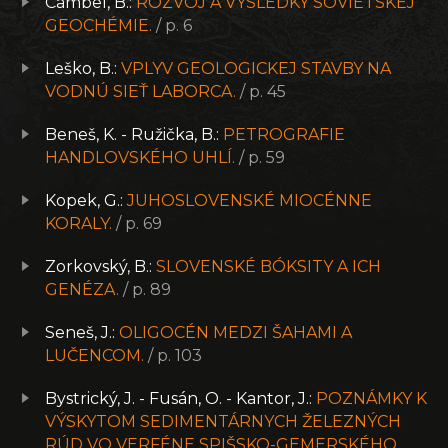
Cambel, B.:
ROZVOJ A VÝSLEDKY SOVIETSKEJ
GEOCHÉMIE.
/ p. 6
Leško, B.:
VPLYV GEOLOGICKEJ STAVBY NA
VODNÚ SIEŤ LABORCA.
/ p. 45
Beneš, K. - Ružička, B.:
PETROGRAFIE
HANDLOVSKÉHO UHLÍ.
/ p. 59
Kopek, G.:
JUHOSLOVENSKÉ MIOCÉNNE
KORALY.
/ p. 69
Zorkovský, B.:
SLOVENSKÉ BÓKSITY A ICH
GENÉZA.
/ p. 89
Seneš, J.:
OLIGOCÉN MEDZI ŠAHAMI A
LUČENCOM.
/ p. 103
Bystrický, J. - Fusán, O. - Kantor, J.:
POZNÁMKY K
VÝSKYTOM SEDIMENTÁRNYCH ŽELEZNÝCH
RÚD VO VERFÉNE SPIŠSKO-GEMERSKÉHO