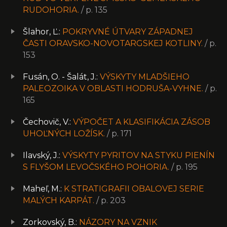
RUDOHORIA.
/ p. 135
Šlahor, Ľ.:
POKRYVNÉ ÚTVARY ZÁPADNEJ
ČASTI ORAVSKO-NOVOTARGSKEJ KOTLINY.
/ p.
153
Fusán, O. - Šalát, J.:
VÝSKYTY MLADŠIEHO
PALEOZOIKA V OBLASTI HODRUŠA-VYHNE.
/ p.
165
Čechovič, V.:
VÝPOČET A KLASIFIKÁCIA ZÁSOB
UHOĽNÝCH LOŽÍSK.
/ p. 171
Ilavský, J.:
VÝSKYTY PYRITOV NA STYKU PIENÍN
S FLYŠOM LEVOČSKÉHO POHORIA.
/ p. 195
Maheľ, M.:
K STRATIGRAFII OBALOVEJ SERIE
MALÝCH KARPÁT.
/ p. 203
Zorkovský, B.:
NÁZORY NA VZNIK